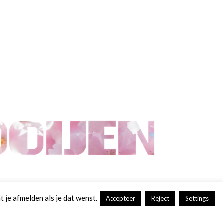
 je afmelden als je dat wenst.
Accepteer
Reject
Settings
by
Themient